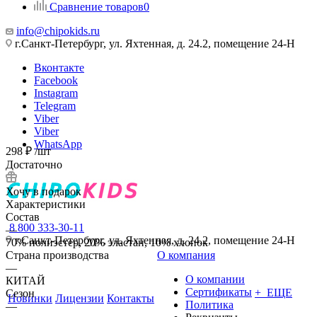
Сравнение товаров
0
info@chipokids.ru
г.Санкт-Петербург, ул. Яхтенная, д. 24.2, помещение 24-Н
Вконтакте
Facebook
Instagram
Telegram
Viber
Viber
WhatsApp
298
₽
/шт
Достаточно
Хочу в подарок
Характеристики
Состав
8 800 333-30-11
—
г.Санкт-Петербург, ул. Яхтенная, д. 24.2, помещение 24-Н
70% полиэстер, 20% эластан, 10% хлопок
Страна производства
О компания
—
О компании
КИТАЙ
Сертификаты
+ ЕЩЕ
Сезон
Новинки
Лицензии
Контакты
Политика
—