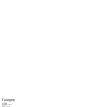
Галерея
1/0
—