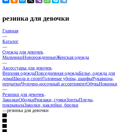
резинка для девочки
Главная
—
Каталог
—
Одежда для девочек
Мальчики
Новорожденные
Женская одежда
—
Аксессуары для девочек
Верхняя одежда
Повседневная одежда
Белье, одежда для
дома
Школа и спорт
Головные уборы, шарфы
Рукавицы,
перчатки
Чулочно-носочный ассортимент
Обувь
Новинки
—
Резинки для девочек
Заколки
Ободки
Рюкзаки, сумки
Зонты
Пледы,
покрывала
Заколки, наклейки, брелки
—
резинка для девочки