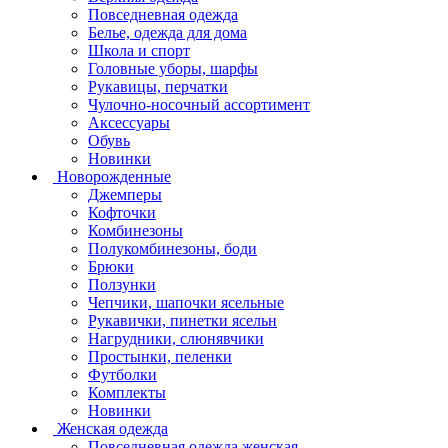
Повседневная одежда
Белье, одежда для дома
Школа и спорт
Головные уборы, шарфы
Рукавицы, перчатки
Чулочно-носочный ассортимент
Аксессуары
Обувь
Новинки
Новорожденные
Джемперы
Кофточки
Комбинезоны
Полукомбинезоны, боди
Брюки
Ползунки
Чепчики, шапочки ясельные
Рукавички, пинетки ясельн
Нагрудники, слюнявчики
Простынки, пеленки
Футболки
Комплекты
Новинки
Женская одежда
Повседневная одежда женская