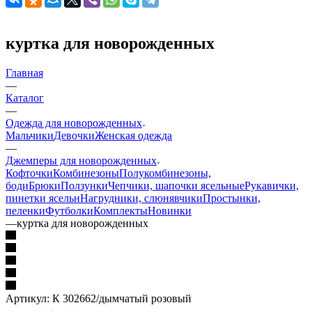
куртка для новорожденных
Главная
—
Каталог
—
Одежда для новорожденных
Мальчики
Девочки
Женская одежда
—
Джемперы для новорожденных
Кофточки
Комбинезоны
Полукомбинезоны,
боди
Брюки
Ползунки
Чепчики, шапочки ясельные
Рукавички,
пинетки ясельн
Нагрудники, слюнявчики
Простынки,
пеленки
Футболки
Комплекты
Новинки
—
куртка для новорожденных
Артикул:
К 302662/дымчатый розовый