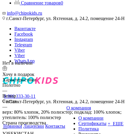
Сравнение товаров
0
info@chipokids.ru
г.Санкт-Петербург, ул. Яхтенная, д. 24.2, помещение 24-Н
Вконтакте
Facebook
Instagram
Telegram
Viber
Viber
WhatsApp
Нет в наличии
Хочу в подарок
Характеристики
Полотно
—
Велюр
8 800 333-30-11
Состав
г.Санкт-Петербург, ул. Яхтенная, д. 24.2, помещение 24-Н
—
О компания
верх: 80% хлопок, 20% полиэстер; подклад: 100% хлопок;
утеплитель: 100% полиэстер
О компании
Страна производства
Сертификаты
+ ЕЩЕ
Новинки
Лицензии
Контакты
—
Политика
УЗБЕКИСТАН