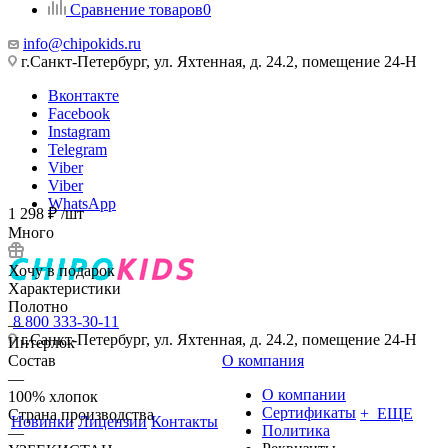
Сравнение товаров
0
info@chipokids.ru
г.Санкт-Петербург, ул. Яхтенная, д. 24.2, помещение 24-Н
Вконтакте
Facebook
Instagram
Telegram
Viber
Viber
WhatsApp
1 298
₽
/шт
Много
Хочу в подарок
Характеристики
Полотно
8 800 333-30-11
—
г.Санкт-Петербург, ул. Яхтенная, д. 24.2, помещение 24-Н
Интерлок
Состав
О компания
—
О компании
100% хлопок
Сертификаты
+ ЕЩЕ
Страна производства
Новинки
Лицензии
Контакты
Политика
—