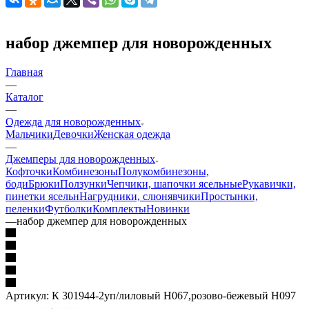
набор джемпер для новорожденных
Главная
—
Каталог
—
Одежда для новорожденных
Мальчики
Девочки
Женская одежда
—
Джемперы для новорожденных
Кофточки
Комбинезоны
Полукомбинезоны,
боди
Брюки
Ползунки
Чепчики, шапочки ясельные
Рукавички,
пинетки ясельн
Нагрудники, слюнявчики
Простынки,
пеленки
Футболки
Комплекты
Новинки
—
набор джемпер для новорожденных
Артикул:
К 301944-2уп/лиловый Н067,розово-бежевый Н097