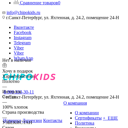
Сравнение товаров
0
info@chipokids.ru
г.Санкт-Петербург, ул. Яхтенная, д. 24.2, помещение 24-Н
Вконтакте
Facebook
Instagram
Telegram
Viber
Viber
WhatsApp
Нет в наличии
Хочу в подарок
Характеристики
Полотно
—
Интерлок
8 800 333-30-11
Состав
г.Санкт-Петербург, ул. Яхтенная, д. 24.2, помещение 24-Н
—
О компания
100% хлопок
Страна производства
О компании
—
Сертификаты
+ ЕЩЕ
Новинки
Лицензии
Контакты
УЗБЕКИСТАН
Политика
Сезон