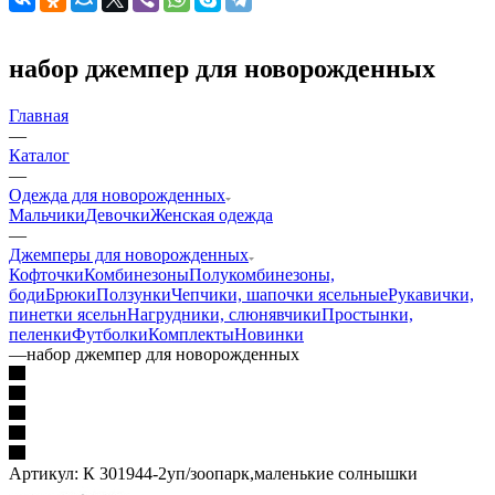
набор джемпер для новорожденных
Главная
—
Каталог
—
Одежда для новорожденных
Мальчики
Девочки
Женская одежда
—
Джемперы для новорожденных
Кофточки
Комбинезоны
Полукомбинезоны,
боди
Брюки
Ползунки
Чепчики, шапочки ясельные
Рукавички,
пинетки ясельн
Нагрудники, слюнявчики
Простынки,
пеленки
Футболки
Комплекты
Новинки
—
набор джемпер для новорожденных
Артикул:
К 301944-2уп/зоопарк,маленькие солнышки