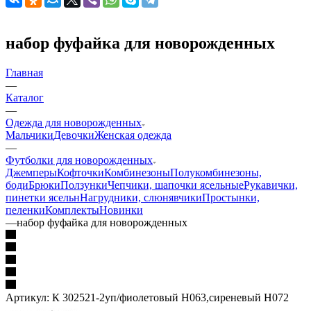
набор фуфайка для новорожденных
Главная
—
Каталог
—
Одежда для новорожденных
Мальчики
Девочки
Женская одежда
—
Футболки для новорожденных
Джемперы
Кофточки
Комбинезоны
Полукомбинезоны,
боди
Брюки
Ползунки
Чепчики, шапочки ясельные
Рукавички,
пинетки ясельн
Нагрудники, слюнявчики
Простынки,
пеленки
Комплекты
Новинки
—
набор фуфайка для новорожденных
Артикул:
К 302521-2уп/фиолетовый Н063,сиреневый Н072