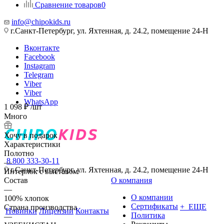
Сравнение товаров
0
info@chipokids.ru
г.Санкт-Петербург, ул. Яхтенная, д. 24.2, помещение 24-Н
Вконтакте
Facebook
Instagram
Telegram
Viber
Viber
WhatsApp
1 098
₽
/шт
Много
Хочу в подарок
Характеристики
Полотно
8 800 333-30-11
—
г.Санкт-Петербург, ул. Яхтенная, д. 24.2, помещение 24-Н
Интерлок с выставом
Состав
О компания
—
О компании
100% хлопок
Сертификаты
+ ЕЩЕ
Страна производства
Новинки
Лицензии
Контакты
Политика
—