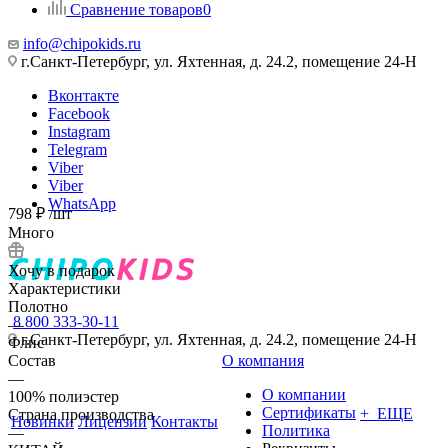
Сравнение товаров
0
info@chipokids.ru
г.Санкт-Петербург, ул. Яхтенная, д. 24.2, помещение 24-Н
Вконтакте
Facebook
Instagram
Telegram
Viber
Viber
WhatsApp
798
₽
/шт
Много
Хочу в подарок
Характеристики
Полотно
8 800 333-30-11
—
г.Санкт-Петербург, ул. Яхтенная, д. 24.2, помещение 24-Н
Флис
Состав
О компания
—
О компании
100% полиэстер
Сертификаты
+ ЕЩЕ
Страна производства
Новинки
Лицензии
Контакты
Политика
—