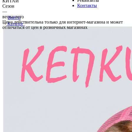
Реквизиты
КИТАЙ
Контакты
Сезон
—
весна-лето
Войти
Цена действительна только для интернет-магазина и может
Каталог
отличаться от цен в розничных магазинах