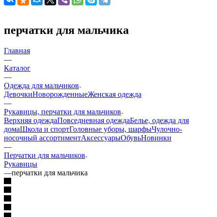
перчатки для мальчика
Главная
—
Каталог
—
Одежда для мальчиков
Девочки
Новорожденные
Женская одежда
—
Рукавицы, перчатки для мальчиков
Верхняя одежда
Повседневная одежда
Белье, одежда для
дома
Школа и спорт
Головные уборы, шарфы
Чулочно-
носочный ассортимент
Аксессуары
Обувь
Новинки
—
Перчатки для мальчиков
Рукавицы
—
перчатки для мальчика