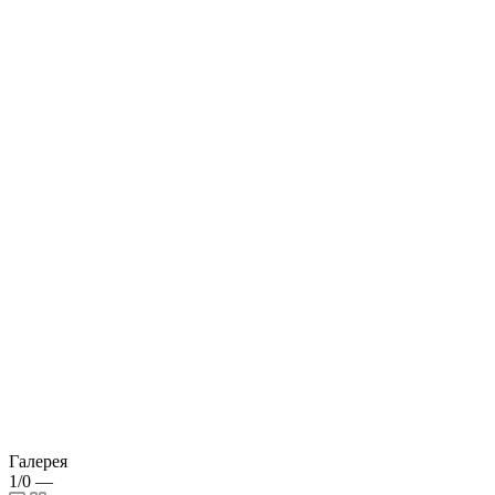
Галерея
1/0
—