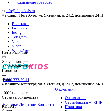
Сравнение товаров
0
info@chipokids.ru
г.Санкт-Петербург, ул. Яхтенная, д. 24.2, помещение 24-Н
Вконтакте
Facebook
Instagram
Telegram
Viber
Viber
WhatsApp
Нет в наличии
Хочу в подарок
Характеристики
Полотно
—
Флис
8 800 333-30-11
Состав
г.Санкт-Петербург, ул. Яхтенная, д. 24.2, помещение 24-Н
—
О компания
100% полиэстер
Страна производства
О компании
—
Сертификаты
+ ЕЩЕ
Новинки
Лицензии
Контакты
КИТАЙ
Политика
Сезон