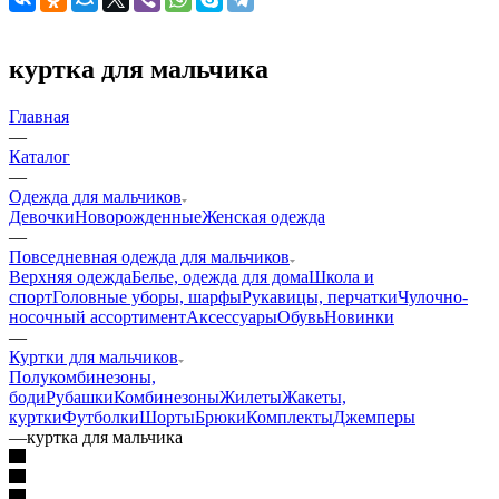
куртка для мальчика
Главная
—
Каталог
—
Одежда для мальчиков
Девочки
Новорожденные
Женская одежда
—
Повседневная одежда для мальчиков
Верхняя одежда
Белье, одежда для дома
Школа и
спорт
Головные уборы, шарфы
Рукавицы, перчатки
Чулочно-
носочный ассортимент
Аксессуары
Обувь
Новинки
—
Куртки для мальчиков
Полукомбинезоны,
боди
Рубашки
Комбинезоны
Жилеты
Жакеты,
куртки
Футболки
Шорты
Брюки
Комплекты
Джемперы
—
куртка для мальчика