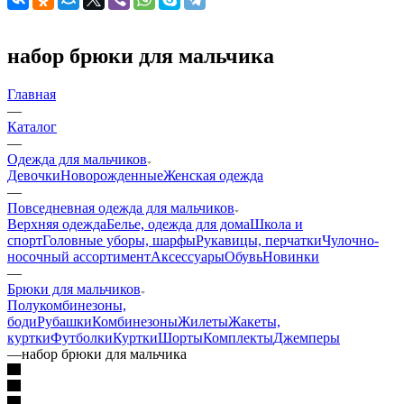
набор брюки для мальчика
Главная
—
Каталог
—
Одежда для мальчиков
Девочки
Новорожденные
Женская одежда
—
Повседневная одежда для мальчиков
Верхняя одежда
Белье, одежда для дома
Школа и
спорт
Головные уборы, шарфы
Рукавицы, перчатки
Чулочно-
носочный ассортимент
Аксессуары
Обувь
Новинки
—
Брюки для мальчиков
Полукомбинезоны,
боди
Рубашки
Комбинезоны
Жилеты
Жакеты,
куртки
Футболки
Куртки
Шорты
Комплекты
Джемперы
—
набор брюки для мальчика