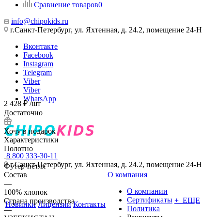
Сравнение товаров
0
info@chipokids.ru
г.Санкт-Петербург, ул. Яхтенная, д. 24.2, помещение 24-Н
Вконтакте
Facebook
Instagram
Telegram
Viber
Viber
WhatsApp
2 428
₽
/шт
Достаточно
Хочу в подарок
Характеристики
Полотно
8 800 333-30-11
—
г.Санкт-Петербург, ул. Яхтенная, д. 24.2, помещение 24-Н
Футер-петля
Состав
О компания
—
О компании
100% хлопок
Сертификаты
+ ЕЩЕ
Страна производства
Новинки
Лицензии
Контакты
Политика
—