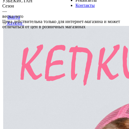
Реквизиты
УЗБЕКИСТАН
Контакты
Сезон
—
весна-лето
Войти
Цена действительна только для интернет-магазина и может
Каталог
отличаться от цен в розничных магазинах