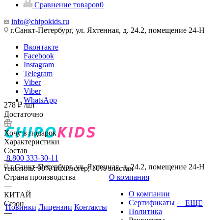
Сравнение товаров
0
info@chipokids.ru
г.Санкт-Петербург, ул. Яхтенная, д. 24.2, помещение 24-Н
Вконтакте
Facebook
Instagram
Telegram
Viber
Viber
WhatsApp
278
₽
/шт
Достаточно
Хочу в подарок
Характеристики
Состав
8 800 333-30-11
—
г.Санкт-Петербург, ул. Яхтенная, д. 24.2, помещение 24-Н
текстиль: 90% полиэстер, 10% эластан
Страна производства
О компания
—
О компании
КИТАЙ
Сертификаты
+ ЕЩЕ
Сезон
Новинки
Лицензии
Контакты
Политика
—