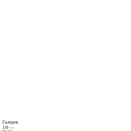
Галерея
1/0
—