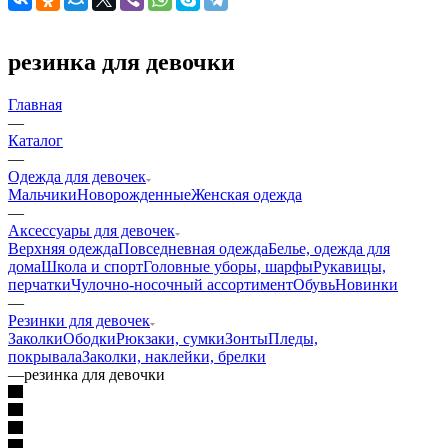
резинка для девочки
Главная
—
Каталог
—
Одежда для девочек
Мальчики
Новорожденные
Женская одежда
—
Аксессуары для девочек
Верхняя одежда
Повседневная одежда
Белье, одежда для
дома
Школа и спорт
Головные уборы, шарфы
Рукавицы,
перчатки
Чулочно-носочный ассортимент
Обувь
Новинки
—
Резинки для девочек
Заколки
Ободки
Рюкзаки, сумки
Зонты
Пледы,
покрывала
Заколки, наклейки, брелки
—
резинка для девочки